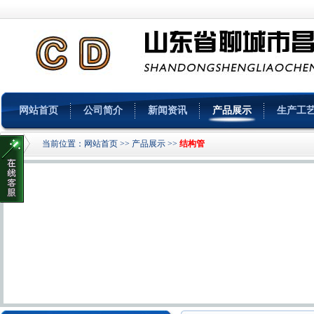
网站首页
公司简介
新闻资讯
产品展示
生产工
当前位置：
网站首页
>>
产品展示
>>
结构管