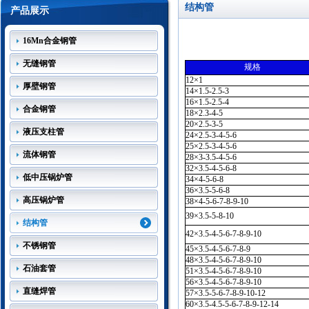
结构管
产品展示
16Mn合金钢管
无缝钢管
规格
12×1
厚壁钢管
14×1.5-2.5-3
16×1.5-2.5-4
合金钢管
18×2.3-4-5
20×2.5-3-5
液压支柱管
24×2.5-3-4-5-6
25×2.5-3-4-5-6
流体钢管
28×3-3.5-4-5-6
32×3.5-4-5-6-8
低中压锅炉管
34×4-5-6-8
36×3.5-5-6-8
高压锅炉管
38×4-5-6-7-8-9-10
39×3.5-5-8-10
结构管
42×3.5-4-5-6-7-8-9-10
不锈钢管
45×3.5-4-5-6-7-8-9
48×3.5-4-5-6-7-8-9-10
石油套管
51×3.5-4-5-6-7-8-9-10
56×3.5-4-5-6-7-8-9-10
直缝焊管
57×3.5-5-6-7-8-9-10-12
60×3.5-4.5-5-6-7-8-9-12-14