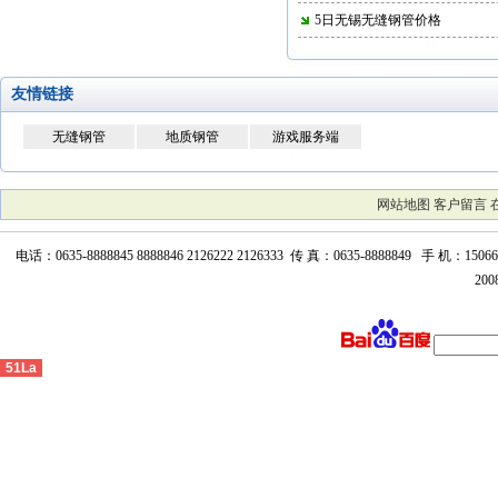
5日无锡无缝钢管价格
友情链接
无缝钢管
地质钢管
游戏服务端
网站地图
客户留言
电话：0635-8888845 8888846 2126222 2126333 传 真：0635-888
20
51La