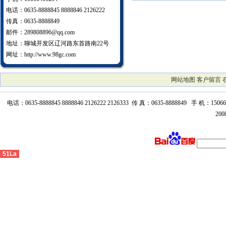
电话：0635-8888845 8888846 2126222
传真：0635-8888849
邮件：289808896@qq.com
地址：聊城开发区辽河路东首路南22号
网址：http://www.98gc.com
网站地图
客户留言
电话：0635-8888845 8888846 2126222 2126333 传 真：0635-888
20
51La