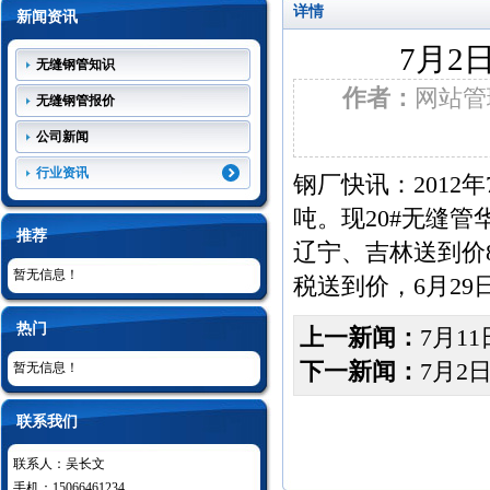
详情
新闻资讯
7月2
无缝钢管知识
作者：
网站
无缝钢管报价
公司新闻
行业资讯
钢厂快讯：
2012
年
吨。现
20#
无缝管
推荐
辽宁、吉林送到价
暂无信息！
税送到价，
6
月
29
热门
上一新闻：
7月1
下一新闻：
7月2
暂无信息！
联系我们
联系人：吴长文
手机：15066461234