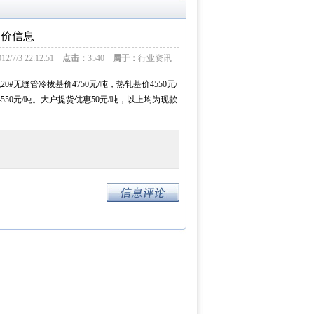
调价信息
012/7/3 22:12:51
点击：
3540
属于：
行业资讯
现
20#无缝管
冷拔
基价
4750
元/吨，热轧
基价
4550
元/
4550
元/吨
。
大户提货优惠50元/吨，以上均为现款