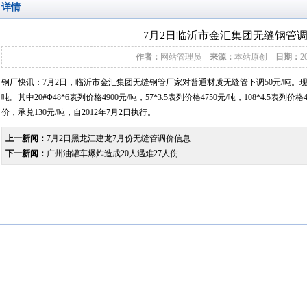
详情
7月2日临沂市金汇集团无缝钢管
作者：
网站管理员
来源：
本站原创
日期：
2
钢厂快讯：
7
月
2
日，临沂市金汇集团
无缝钢管
厂
家
对普通材质无缝管
下调
50元/吨。
吨。
其中
20#Φ
48*6
表列价格
4900
元/吨
，
57*3.5表列价格4750元/吨，
108*4.5表列价格
价，承兑
130
元
/吨
，自2012年
7
月
2
日执行。
上一新闻：
7月2日黑龙江建龙7月份无缝管调价信息
下一新闻：
广州油罐车爆炸造成20人遇难27人伤