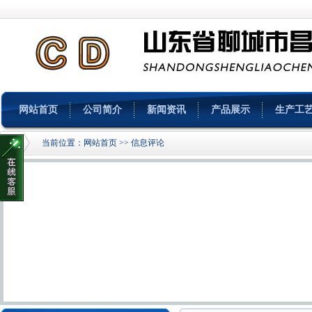
网站首页
公司简介
新闻资讯
产品展示
生产工
当前位置：
网站首页
>> 信息评论