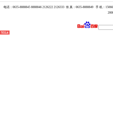
电话：0635-8888845 8888846 2126222 2126333 传 真：0635-888
20
51La